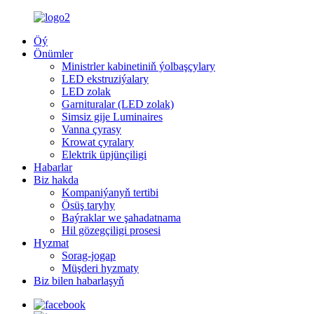
Öý
Önümler
Ministrler kabinetiniň ýolbaşçylary
LED ekstruziýalary
LED zolak
Garnituralar (LED zolak)
Simsiz gije Luminaires
Vanna çyrasy
Krowat çyralary
Elektrik üpjünçiligi
Habarlar
Biz hakda
Kompaniýanyň tertibi
Ösüş taryhy
Baýraklar we şahadatnama
Hil gözegçiligi prosesi
Hyzmat
Sorag-jogap
Müşderi hyzmaty
Biz bilen habarlaşyň