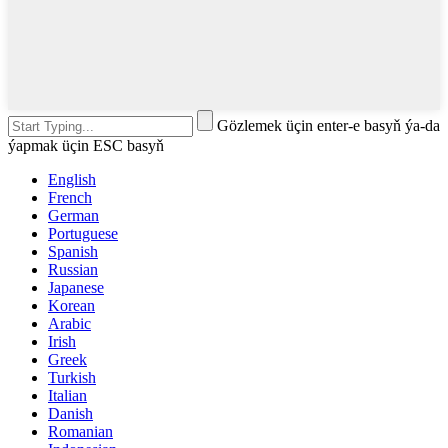
Gözlemek üçin enter-e basyň ýa-da
ýapmak üçin ESC basyň
English
French
German
Portuguese
Spanish
Russian
Japanese
Korean
Arabic
Irish
Greek
Turkish
Italian
Danish
Romanian