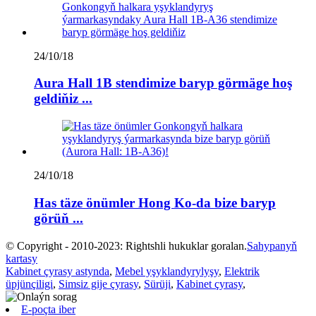
24/10/18
Aura Hall 1B stendimize baryp görmäge hoş
geldiňiz ...
24/10/18
Has täze önümler Hong Ko-da bize baryp
görüň ...
© Copyright - 2010-2023: Rightshli hukuklar goralan.
Sahypanyň
kartasy
Kabinet çyrasy astynda
,
Mebel yşyklandyrylyşy
,
Elektrik
üpjünçiligi
,
Simsiz gije çyrasy
,
Sürüji
,
Kabinet çyrasy
,
E-poçta iber