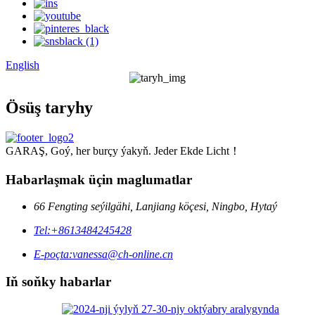
English
Ösüş taryhy
GARAŞ, Goý, her burçy ýakyň. Jeder Ekde Licht！
Habarlaşmak üçin maglumatlar
66 Fengting seýilgähi, Lanjiang köçesi, Ningbo, Hytaý
Tel:
+8613484245428
E-poçta:
vanessa@ch-online.cn
Iň soňky habarlar