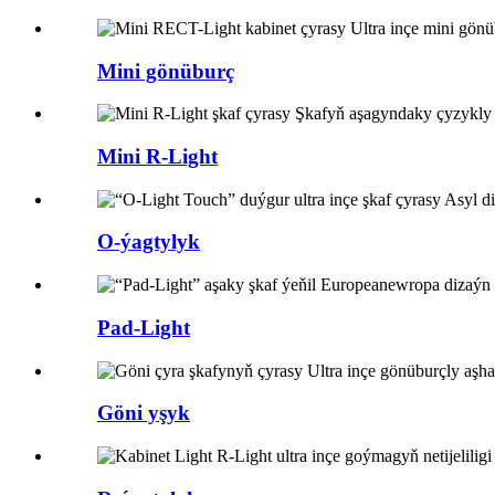
Mini gönüburç
Mini R-Light
O-ýagtylyk
Pad-Light
Göni yşyk