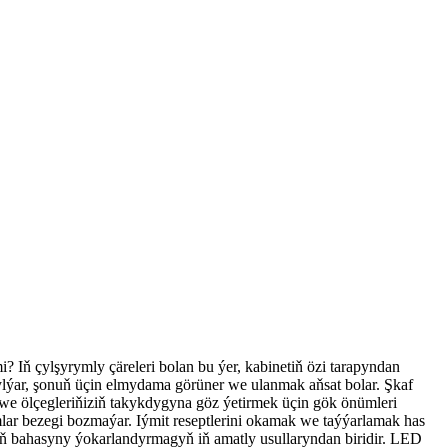
? Iň çylşyrymly çäreleri bolan bu ýer, kabinetiň özi tarapyndan
rylýar, şonuň üçin elmydama görüner we ulanmak aňsat bolar. Şkaf
 we ölçegleriňiziň takykdygyna göz ýetirmek üçin gök önümleri
mlar bezegi bozmaýar. Iýmit reseptlerini okamak we taýýarlamak has
ziň bahasyny ýokarlandyrmagyň iň amatly usullaryndan biridir. LED