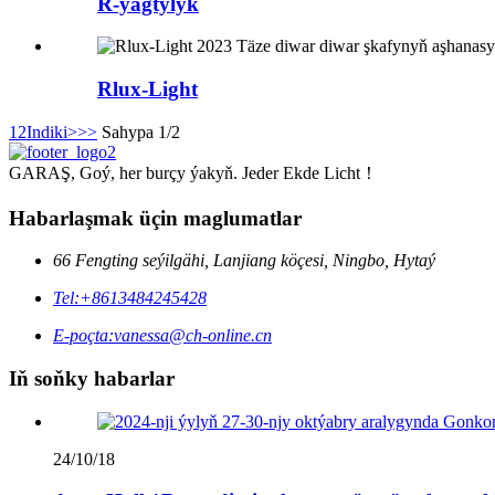
R-ýagtylyk
Rlux-Light
1
2
Indiki>
>>
Sahypa 1/2
GARAŞ, Goý, her burçy ýakyň. Jeder Ekde Licht！
Habarlaşmak üçin maglumatlar
66 Fengting seýilgähi, Lanjiang köçesi, Ningbo, Hytaý
Tel:
+8613484245428
E-poçta:
vanessa@ch-online.cn
Iň soňky habarlar
24/10/18