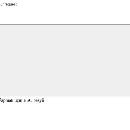
 ýapmak üçin ESC basyň