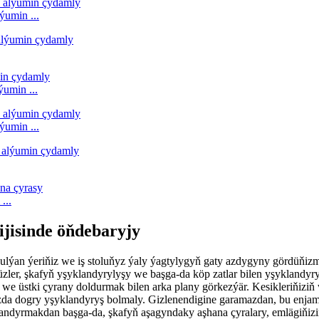
ýumin ...
umin ...
ýumin ...
...
ijisinde öňdebaryjy
ulýan ýeriňiz we iş stoluňyz ýaly ýagtylygyň gaty azdygyny gördüňizmi
üzler, şkafyň yşyklandyrylyşy we başga-da köp zatlar bilen yşyklandy
we üstki çyrany doldurmak bilen arka plany görkezýär. Kesikleriňiziň
ňyzda dogry yşyklandyryş bolmaly. Gizlenendigine garamazdan, bu enja
yklandyrmakdan başga-da, şkafyň aşagyndaky aşhana çyralary, emlägiňi