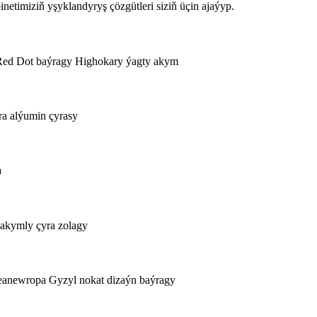
netimiziň yşyklandyryş çözgütleri siziň üçin ajaýyp.