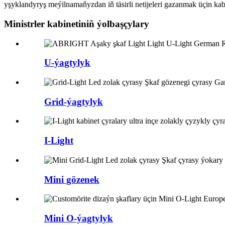
yşyklandyryş meýilnamaňyzdan iň täsirli netijeleri gazanmak üçin kabi
Ministrler kabinetiniň ýolbaşçylary
U-ýagtylyk
Grid-ýagtylyk
I-Light
Mini gözenek
Mini O-ýagtylyk