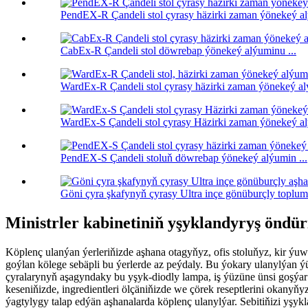
PendEX-R Çandeli stol çyrasy häzirki zaman ýönekeý al
CabEx-R Çandeli stol döwrebap ýönekeý alýuminu ...
WardEx-R Çandeli stol çyrasy häzirki zaman ýönekeý alý
WardEx-S Çandeli stol çyrasy Häzirki zaman ýönekeý al
PendEX-S Çandeli stoluň döwrebap ýönekeý alýumin ...
Göni çyra şkafynyň çyrasy Ultra inçe gönüburçly toplum 
Ministrler kabinetiniň yşyklandyryş öndür
Köplenç ulanýan ýerleriňizde aşhana otagyňyz, ofis stoluňyz, kir ýuw
goýlan kölege sebäpli bu ýerlerde az peýdaly. Bu ýokary ulanylýan ý
çyralarynyň aşagyndaky bu yşyk-diodly lampa, iş ýüzüne ünsi goşýar 
keseniňizde, ingredientleri ölçäniňizde we çörek reseptlerini okany
ýagtylygy talap edýän aşhanalarda köplenç ulanylýar. Sebitiňizi yş