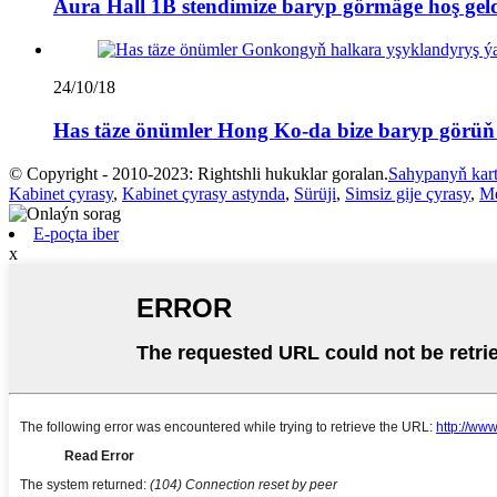
Aura Hall 1B stendimize baryp görmäge hoş geldi
24/10/18
Has täze önümler Hong Ko-da bize baryp görüň 
© Copyright - 2010-2023: Rightshli hukuklar goralan.
Sahypanyň kar
Kabinet çyrasy
,
Kabinet çyrasy astynda
,
Sürüji
,
Simsiz gije çyrasy
,
Me
E-poçta iber
x