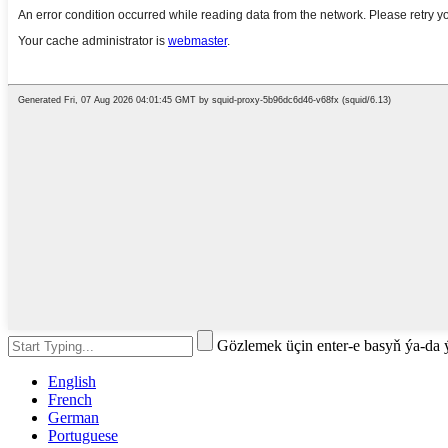
Gözlemek üçin enter-e basyň ýa-da
English
French
German
Portuguese