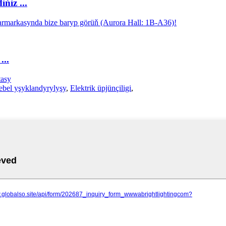
ňiz ...
...
tasy
bel yşyklandyrylyşy
,
Elektrik üpjünçiligi
,