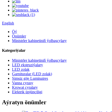
English
Öý
Önümler
Ministrler kabinetiniň ýolbaşçylary
Kategoriýalar
Ministrler kabinetiniň ýolbaşçylary
LED ekstruziýalary
LED zolak
Garnituralar (LED zolak)
Simsiz gije Luminaires
Vanna çyrasy
Krowat çyralary
Elektrik üpjünçiligi
Aýratyn önümler