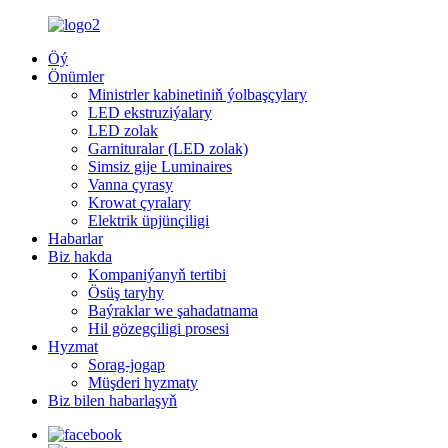
Öý
Önümler
Ministrler kabinetiniň ýolbaşçylary
LED ekstruziýalary
LED zolak
Garnituralar (LED zolak)
Simsiz gije Luminaires
Vanna çyrasy
Krowat çyralary
Elektrik üpjünçiligi
Habarlar
Biz hakda
Kompaniýanyň tertibi
Ösüş taryhy
Baýraklar we şahadatnama
Hil gözegçiligi prosesi
Hyzmat
Sorag-jogap
Müşderi hyzmaty
Biz bilen habarlaşyň