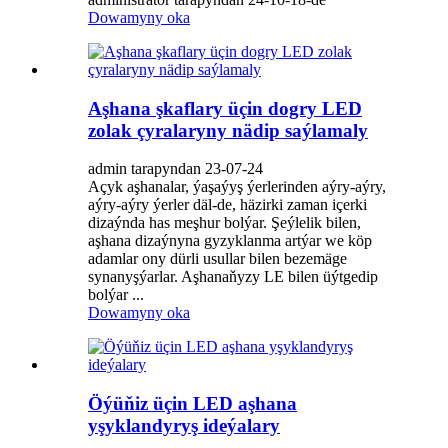
Dowamyny oka
Aşhana şkaflary üçin dogry LED
zolak çyralaryny nädip saýlamaly
admin tarapyndan 23-07-24
Açyk aşhanalar, ýaşaýyş ýerlerinden aýry-aýry,
aýry-aýry ýerler däl-de, häzirki zaman içerki
dizaýnda has meşhur bolýar. Şeýlelik bilen,
aşhana dizaýnyna gyzyklanma artýar we köp
adamlar ony dürli usullar bilen bezemäge
synanyşýarlar. Aşhanaňyzy LE bilen üýtgedip
bolýar ...
Dowamyny oka
Öýüňiz üçin LED aşhana
yşyklandyryş ideýalary