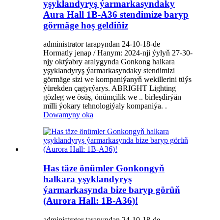
yşyklandyryş ýarmarkasyndaky
Aura Hall 1B-A36 stendimize baryp
görmäge hoş geldiňiz
administrator tarapyndan 24-10-18-de
Hormatly jenap / Hanym: 2024-nji ýylyň 27-30-
njy oktýabry aralygynda Gonkong halkara
yşyklandyryş ýarmarkasyndaky stendimizi
görmäge sizi we kompaniýanyň wekillerini tüýs
ýürekden çagyrýarys. ABRIGHT Lighting
gözleg we ösüş, önümçilik we .. birleşdirýän
milli ýokary tehnologiýaly kompaniýa. .
Dowamyny oka
Has täze önümler Gonkongyň
halkara yşyklandyryş
ýarmarkasynda bize baryp görüň
(Aurora Hall: 1B-A36)!
administrator tarapyndan 24-10-18-de