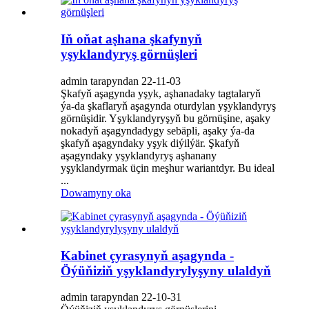
Iň oňat aşhana şkafynyň
yşyklandyryş görnüşleri
admin tarapyndan 22-11-03
Şkafyň aşagynda yşyk, aşhanadaky tagtalaryň
ýa-da şkaflaryň aşagynda oturdylan yşyklandyryş
görnüşidir. Yşyklandyryşyň bu görnüşine, aşaky
nokadyň aşagyndadygy sebäpli, aşaky ýa-da
şkafyň aşagyndaky yşyk diýilýär. Şkafyň
aşagyndaky yşyklandyryş aşhanany
yşyklandyrmak üçin meşhur wariantdyr. Bu ideal
...
Dowamyny oka
Kabinet çyrasynyň aşagynda -
Öýüňiziň yşyklandyrylyşyny ulaldyň
admin tarapyndan 22-10-31