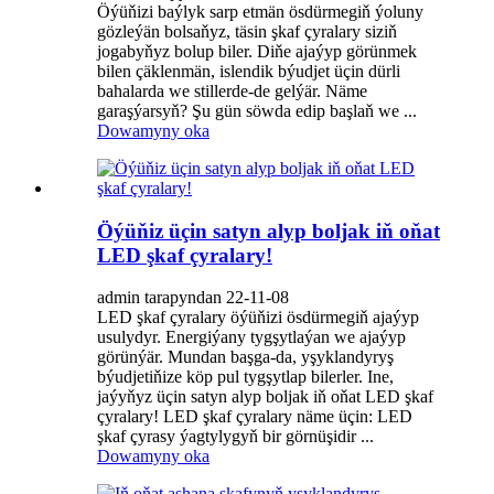
Öýüňizi baýlyk sarp etmän ösdürmegiň ýoluny
gözleýän bolsaňyz, täsin şkaf çyralary siziň
jogabyňyz bolup biler. Diňe ajaýyp görünmek
bilen çäklenmän, islendik býudjet üçin dürli
bahalarda we stillerde-de gelýär. Näme
garaşýarsyň? Şu gün söwda edip başlaň we ...
Dowamyny oka
Öýüňiz üçin satyn alyp boljak iň oňat
LED şkaf çyralary!
admin tarapyndan 22-11-08
LED şkaf çyralary öýüňizi ösdürmegiň ajaýyp
usulydyr. Energiýany tygşytlaýan we ajaýyp
görünýär. Mundan başga-da, yşyklandyryş
býudjetiňize köp pul tygşytlap bilerler. Ine,
jaýyňyz üçin satyn alyp boljak iň oňat LED şkaf
çyralary! LED şkaf çyralary näme üçin: LED
şkaf çyrasy ýagtylygyň bir görnüşidir ...
Dowamyny oka