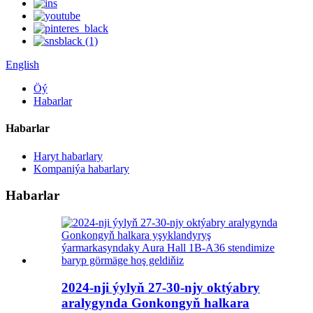
English
Öý
Habarlar
Habarlar
Haryt habarlary
Kompaniýa habarlary
Habarlar
2024-nji ýylyň 27-30-njy oktýabry
aralygynda Gonkongyň halkara