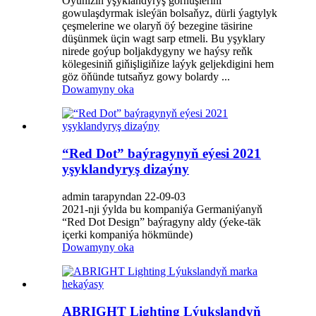
Öýüňiziň yşyklandyryş görnüşlerini
gowulaşdyrmak isleýän bolsaňyz, dürli ýagtylyk
çeşmelerine we olaryň öý bezegine täsirine
düşünmek üçin wagt sarp etmeli. Bu yşyklary
nirede goýup boljakdygyny we haýsy reňk
kölegesiniň giňişligiňize laýyk geljekdigini hem
göz öňünde tutsaňyz gowy bolardy ...
Dowamyny oka
“Red Dot” baýragynyň eýesi 2021
yşyklandyryş dizaýny
admin tarapyndan 22-09-03
2021-nji ýylda bu kompaniýa Germaniýanyň
“Red Dot Design” baýragyny aldy (ýeke-täk
içerki kompaniýa hökmünde)
Dowamyny oka
ABRIGHT Lighting Lýukslandyň