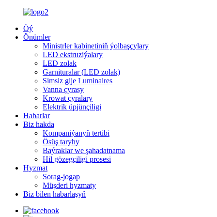
Öý
Önümler
Ministrler kabinetiniň ýolbaşçylary
LED ekstruziýalary
LED zolak
Garnituralar (LED zolak)
Simsiz gije Luminaires
Vanna çyrasy
Krowat çyralary
Elektrik üpjünçiligi
Habarlar
Biz hakda
Kompaniýanyň tertibi
Ösüş taryhy
Baýraklar we şahadatnama
Hil gözegçiligi prosesi
Hyzmat
Sorag-jogap
Müşderi hyzmaty
Biz bilen habarlaşyň