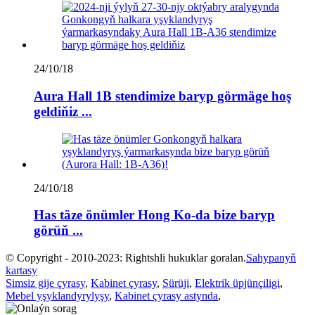
24/10/18
Aura Hall 1B stendimize baryp görmäge hoş
geldiňiz ...
24/10/18
Has täze önümler Hong Ko-da bize baryp
görüň ...
© Copyright - 2010-2023: Rightshli hukuklar goralan.
Sahypanyň
kartasy
Simsiz gije çyrasy
,
Kabinet çyrasy
,
Sürüji
,
Elektrik üpjünçiligi
,
Mebel yşyklandyrylyşy
,
Kabinet çyrasy astynda
,