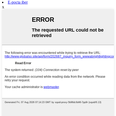
E-poçta iber
x