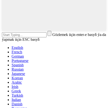
Gözlemek üçin enter-e basyň ýa-da
ýapmak üçin ESC basyň
English
French
German
Portuguese
Spanish
Russian
Japanese
Korean
Arabic
Irish
Greek
Turkish
Italian
Danish