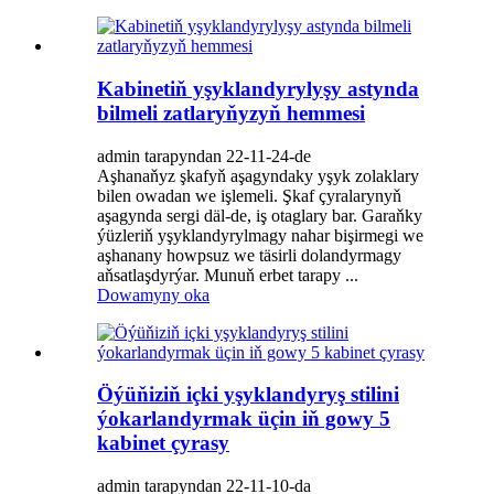
Kabinetiň yşyklandyrylyşy astynda
bilmeli zatlaryňyzyň hemmesi
admin tarapyndan 22-11-24-de
Aşhanaňyz şkafyň aşagyndaky yşyk zolaklary
bilen owadan we işlemeli. Şkaf çyralarynyň
aşagynda sergi däl-de, iş otaglary bar. Garaňky
ýüzleriň yşyklandyrylmagy nahar bişirmegi we
aşhanany howpsuz we täsirli dolandyrmagy
aňsatlaşdyrýar. Munuň erbet tarapy ...
Dowamyny oka
Öýüňiziň içki yşyklandyryş stilini
ýokarlandyrmak üçin iň gowy 5
kabinet çyrasy
admin tarapyndan 22-11-10-da