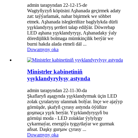
admin tarapyndan 22-12-15-de
Wagtyňyzyň köpüsini Aşhanada geçirmek adaty
zat: taýýarlamak, nahar bişirmek we söhbet
etmek. Aşhanada islegleriňize baglylykda dürli
yşyklandyryş şertleri talap edilýär. Döwrebap
LED aşhana yşyklandyryşy, Aşhanadaky ýaly
döredijilikli bolmaga mümkinçilik berýär we
burni hakda alada etmeli däl ...
Dowamyny oka
Ministrler kabinetiniň
yşyklandyrylyşy astynda
admin tarapyndan 22-11-30-da
Şkaflaryň aşagynda yşyklandyrmak üçin LED
zolak çyralaryny ulanmak bolýar. Inçe we ajaýyp
görnüşde, şkafyň çyrasy astynda öýüňize
goşmaça yşyk berýär. Yşyklandyryşyň bu
görnüşi moda - LED zolaklar ýylylygy
çykarmaýar, energiýa tygşytlaýar we gurmak
aňsat. Daşky gurşaw çyrasy ...
Dowamyny oka