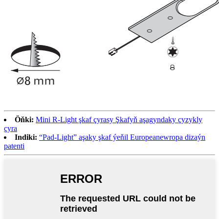
Öňki:
Mini R-Light şkaf çyrasy Şkafyň aşagyndaky çyzykly
çyra
Indiki:
“Pad-Light” aşaky şkaf ýeňil Europeanewropa dizaýn
patenti