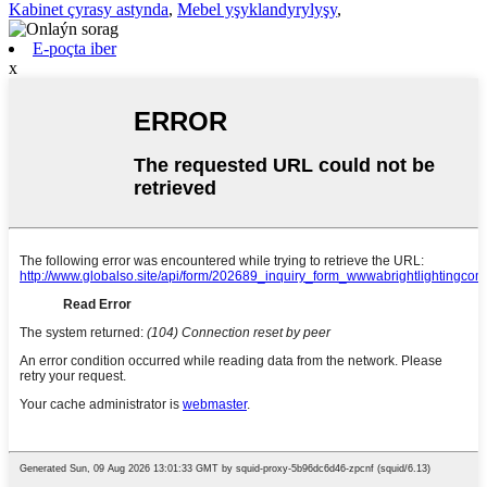
Kabinet çyrasy astynda
,
Mebel yşyklandyrylyşy
,
E-poçta iber
x