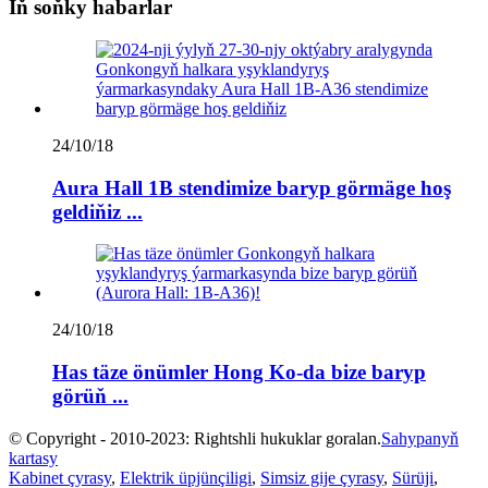
Iň soňky habarlar
24/10/18
Aura Hall 1B stendimize baryp görmäge hoş
geldiňiz ...
24/10/18
Has täze önümler Hong Ko-da bize baryp
görüň ...
© Copyright - 2010-2023: Rightshli hukuklar goralan.
Sahypanyň
kartasy
Kabinet çyrasy
,
Elektrik üpjünçiligi
,
Simsiz gije çyrasy
,
Sürüji
,