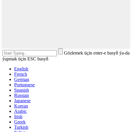
Gözlemek üçin enter-e basyň ýa-da
ýapmak üçin ESC basyň
English
French
German
Portuguese
Spanish
Russian
Japanese
Korean
Arabic
Irish
Greek
Turkish