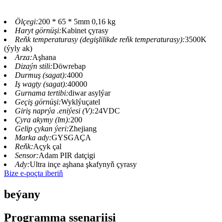
Ölçegi:
200 * 65 * 5mm 0,16 kg
Haryt görnüşi:
Kabinet çyrasy
Reňk temperaturasy (degişlilikde reňk temperaturasy):
3500K
(ýyly ak)
Arza:
Aşhana
Dizaýn stili:
Döwrebap
Durmuş (sagat):
4000
Iş wagty (sagat):
40000
Gurnama tertibi:
diwar asylýar
Geçiş görnüşi:
Wyklýuçatel
Giriş naprýa .eniýesi (V):
24VDC
Çyra akymy (lm):
200
Gelip çykan ýeri:
Zhejiang
Marka ady:
GYSGAÇA
Reňk:
Açyk çal
Sensor:
Adam PIR datçigi
Ady:
Ultra inçe aşhana şkafynyň çyrasy
Bize e-poçta iberiň
beýany
Programma ssenariisi