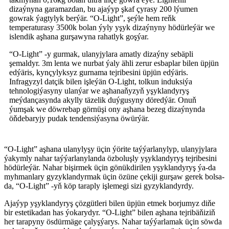
dizaýnyna garamazdan, bu ajaýyp şkaf çyrasy 200 lýumen
gowrak ýagtylyk berýär. “O-Light”, şeýle hem reňk
temperaturasy 3500k bolan ýyly yşyk dizaýnyny hödürleýär we
islendik aşhana gurşawyna rahatlyk goşýar.
“O-Light” -y gurmak, ulanyjylara amatly dizaýny sebäpli
şemaldyr. 3m lenta we nurbat ýaly ähli zerur esbaplar bilen üpjün
edýäris, kynçylyksyz gurnama tejribesini üpjün edýäris.
Infragyzyl datçik bilen işleýän O-Light, tolkun induksiýa
tehnologiýasyny ulanýar we aşhanaňyzyň yşyklandyryş
meýdançasynda akylly täzelik duýgusyny döredýär. Onuň
ýumşak we döwrebap görnüşi ony aşhana bezeg dizaýnynda
öňdebaryjy pudak tendensiýasyna öwürýär.
“O-Light” aşhana ulanylyşy üçin ýörite taýýarlanylyp, ulanyjylara
ýakymly nahar taýýarlanylanda özboluşly yşyklandyryş tejribesini
hödürleýär. Nahar bişirmek üçin gönükdirilen yşyklandyryş ýa-da
myhmanlary gyzyklandyrmak üçin özüne çekiji gurşaw gerek bolsa-
da, “O-Light” -yň köp taraply işlemegi sizi gyzyklandyrdy.
Ajaýyp yşyklandyryş çözgütleri bilen üpjün etmek borjumyz diňe
bir estetikadan has ýokarydyr. “O-Light” bilen aşhana tejribäňiziň
her tarapyny ösdürmäge çalyşýarys. Nahar taýýarlamak üçin söwda