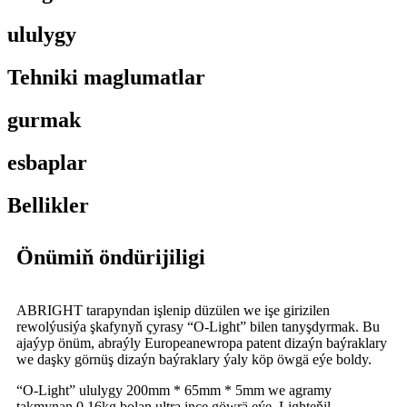
ululygy
Tehniki maglumatlar
gurmak
esbaplar
Bellikler
Önümiň öndürijiligi
ABRIGHT tarapyndan işlenip düzülen we işe girizilen
rewolýusiýa şkafynyň çyrasy “O-Light” bilen tanyşdyrmak. Bu
ajaýyp önüm, abraýly Europeanewropa patent dizaýn baýraklary
we daşky görnüş dizaýn baýraklary ýaly köp öwgä eýe boldy.
“O-Light” ululygy 200mm * 65mm * 5mm we agramy
takmynan 0,16kg bolan ultra inçe göwrä eýe. Lighteňil