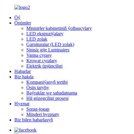
Öý
Önümler
Ministrler kabinetiniň ýolbaşçylary
LED ekstruziýalary
LED zolak
Garnituralar (LED zolak)
Simsiz gije Luminaires
Vanna çyrasy
Krowat çyralary
Elektrik üpjünçiligi
Habarlar
Biz hakda
Kompaniýanyň tertibi
Ösüş taryhy
Baýraklar we şahadatnama
Hil gözegçiligi prosesi
Hyzmat
Sorag-jogap
Müşderi hyzmaty
Biz bilen habarlaşyň