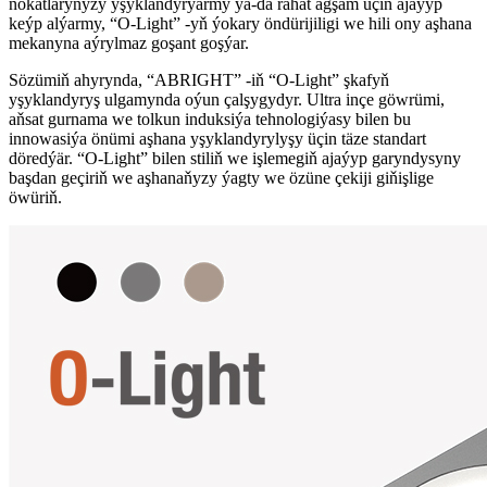
nokatlaryňyzy yşyklandyrýarmy ýa-da rahat agşam üçin ajaýyp
keýp alýarmy, “O-Light” -yň ýokary öndürijiligi we hili ony aşhana
mekanyna aýrylmaz goşant goşýar.
Sözümiň ahyrynda, “ABRIGHT” -iň “O-Light” şkafyň
yşyklandyryş ulgamynda oýun çalşygydyr. Ultra inçe göwrümi,
aňsat gurnama we tolkun induksiýa tehnologiýasy bilen bu
innowasiýa önümi aşhana yşyklandyrylyşy üçin täze standart
döredýär. “O-Light” bilen stiliň we işlemegiň ajaýyp garyndysyny
başdan geçiriň we aşhanaňyzy ýagty we özüne çekiji giňişlige
öwüriň.