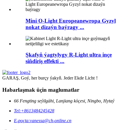
Mini O-Light Europeanewropa Gyzyl
nokat dizaýn baýragy ...
Şkafyň ýagtylygy R-Light ultra inçe
siňdiriş effekti ...
GARAŞ, Goý, her burçy ýakyň. Jeder Ekde Licht！
Habarlaşmak üçin maglumatlar
66 Fengting seýilgähi, Lanjiang köçesi, Ningbo, Hytaý
Tel:
+8613484245428
E-poçta:
vanessa@ch-online.cn