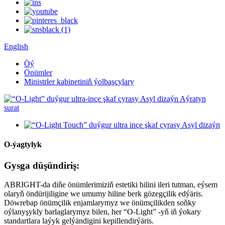
English
Öý
Önümler
Ministrler kabinetiniň ýolbaşçylary
O-ýagtylyk
Gysga düşündiriş:
ABRIGHT-da diňe önümlerimiziň estetiki hilini ileri tutman, eýsem
olaryň öndürijiligine we umumy hiline berk gözegçilik edýäris.
Döwrebap önümçilik enjamlarymyz we önümçilikden soňky
oýlanyşykly barlaglarymyz bilen, her “O-Light” -yň iň ýokary
standartlara laýyk gelýändigini kepillendirýäris.