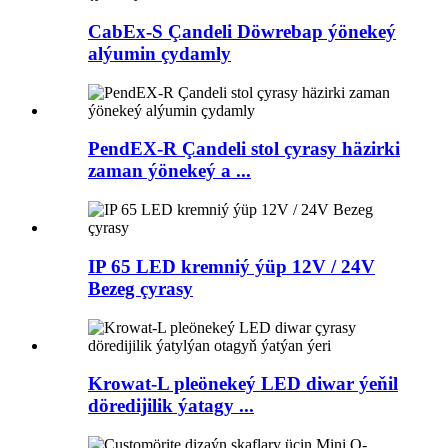
CabEx-S Çandeli Döwrebap ýönekeý
alýumin çydamly
PendEX-R Çandeli stol çyrasy häzirki
zaman ýönekeý a ...
IP 65 LED kremniý ýüp 12V / 24V
Bezeg çyrasy
Krowat-L pleönekeý LED diwar ýeňil
döredijilik ýatagy ...