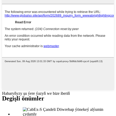
Habaryňyzy şu ýere ýazyň we bize iberiň
Degişli önümler