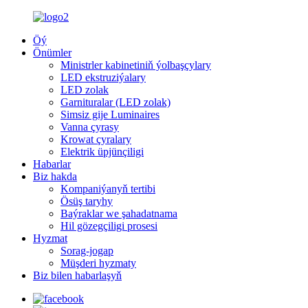
Öý
Önümler
Ministrler kabinetiniň ýolbaşçylary
LED ekstruziýalary
LED zolak
Garnituralar (LED zolak)
Simsiz gije Luminaires
Vanna çyrasy
Krowat çyralary
Elektrik üpjünçiligi
Habarlar
Biz hakda
Kompaniýanyň tertibi
Ösüş taryhy
Baýraklar we şahadatnama
Hil gözegçiligi prosesi
Hyzmat
Sorag-jogap
Müşderi hyzmaty
Biz bilen habarlaşyň