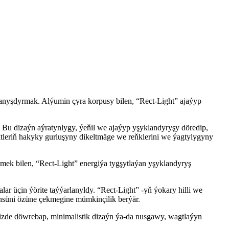
nyşdyrmak. Alýumin çyra korpusy bilen, “Rect-Light” ajaýyp
 Bu dizaýn aýratynlygy, ýeňil we ajaýyp yşyklandyryşy döredip,
ktleriň hakyky gurluşyny dikeltmäge we reňklerini we ýagtylygyny
tmek bilen, “Rect-Light” energiýa tygşytlaýan yşyklandyryş
r üçin ýörite taýýarlanyldy. “Rect-Light” -yň ýokary hilli we
 ünsüni özüne çekmegine mümkinçilik berýär.
üňizde döwrebap, minimalistik dizaýn ýa-da nusgawy, wagtlaýyn