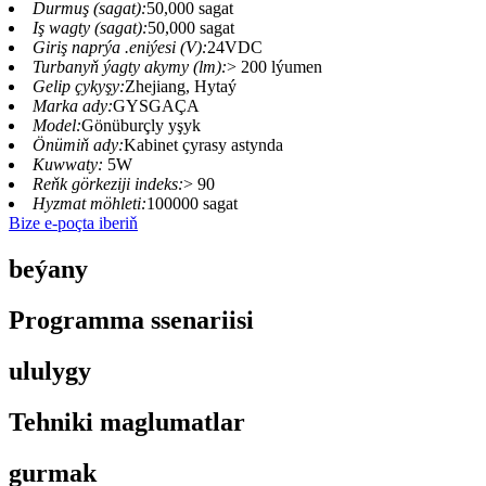
Durmuş (sagat):
50,000 sagat
Iş wagty (sagat):
50,000 sagat
Giriş naprýa .eniýesi (V):
24VDC
Turbanyň ýagty akymy (lm):
> 200 lýumen
Gelip çykyşy:
Zhejiang, Hytaý
Marka ady:
GYSGAÇA
Model:
Gönüburçly yşyk
Önümiň ady:
Kabinet çyrasy astynda
Kuwwaty:
5W
Reňk görkeziji indeks:
> 90
Hyzmat möhleti:
100000 sagat
Bize e-poçta iberiň
beýany
Programma ssenariisi
ululygy
Tehniki maglumatlar
gurmak