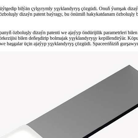
gi üýtgedip bilýän çylşyrymly yşyklandyryş çözgüdi. Onuň ýumşak dizaýn
ň özboluşly dizaýn patent baýragy, bu önümiň hakykatdanam özboluşly b
yň özboluşly dizaýn patenti we ajaýyp öndürijilik parametrleri bile
 görkezijisi bilen deňeşdirip bolmajak yşyklandyryşy kepillendirýär. Kö
lary we başgalar üçin ajaýyp yşyklandyryş çözgüdi. Spaceeriňiziň gurşaw