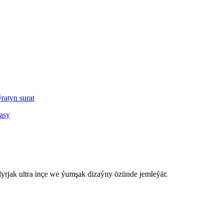
dyrjak ultra inçe we ýumşak dizaýny özünde jemleýär.