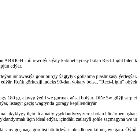
 ABRIGHT-iň rewolýusiýaly kabinet çyrasy bolan Rect-Light bilen ta
üpjün edýär.
leýän innowasiýa gönüburçly ýagtylyk gollanma plastinkasy ýerleşýär.
 edýär. Reňk görkeziji indeks 90-dan ýokary bolsa, “Rect-Light” obýe
gy 180 gr, ajaýyp ýeňil we gurmak aňsat bolýar. Diňe 5w güýji sarp e
ar, üstaşyr geçiş wagtynda goragy kepillendirýär.
a takyklygy üçin iň amatly yşyklandyryş zerur bolan hünärmen aşhanala
yşyklandyrmak üçin ideal edýär, içindäki zatlaryň şöhle saçmagyna we
r, iki sany goşmaça görnüşi hödürleýär: oksidlenen kümüş we gara. Öý