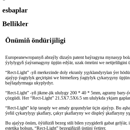
esbaplar
Bellikler
Önümiň öndürijiligi
Europeanewropanyň abraýly dizaýn patent baýragyna mynasyp bolan
ýylylygyň ýaýramagyny üpjün edýär, uzak ömrüni we netijeliligini 
“Rect-Light” -yň merkezinde doly ekranly yşyklandyrylan ýer hödür
ajaýyp ýagtylyk geçirişini we birmeňzeş ýagtylyk çykaryşyny üpjün
baýlaşdyrmaga ukyplydyr.
“Rect-Light” -yň jikme-jik ululygy 200 * 40 * 5mm, agramy bary-ýo
çözgüdi. Her “Rect-Light” 21.5X7.5X6.5 sm ululykda ykjam gaplaný
“Rect-Light” köp taraply we amaly goşundylar üçin ajaýyp. Bu aşhan
ýeňil çykarylyşy şkaflary, çakyr şkaflaryny we displeý şkaflaryny 
Bu ajaýyp önüm, öýüňiziň bezeg stili bilen yzygiderli gabat gelýä
estetika bolsun, “Rect-Light” bezegiňiziň üstüni ýetirer.