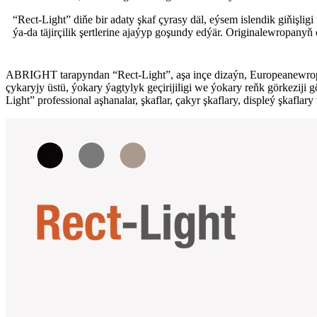
“Rect-Light” diňe bir adaty şkaf çyrasy däl, eýsem islendik giňişli
ýa-da täjirçilik şertlerine ajaýyp goşundy edýär. Originalewropany
ABRIGHT tarapyndan “Rect-Light”, aşa inçe dizaýn, Europeanewropan
çykaryjy üstü, ýokary ýagtylyk geçirijiligi we ýokary reňk görkeziji
Light” professional aşhanalar, şkaflar, çakyr şkaflary, displeý şkaf