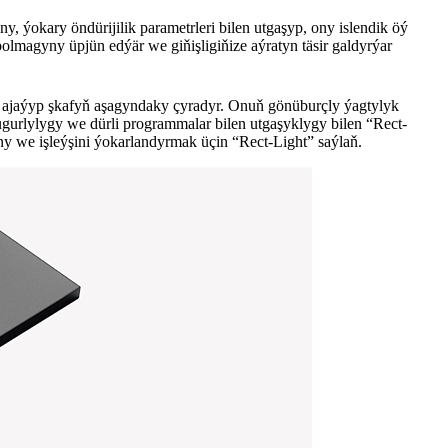
y, ýokary öndürijilik parametrleri bilen utgaşyp, ony islendik öý
olmagyny üpjün edýär we giňişligiňize aýratyn täsir galdyrýar
n ajaýyp şkafyň aşagyndaky çyradyr. Onuň gönüburçly ýagtylyk
pugurlylygy we dürli programmalar bilen utgaşyklygy bilen “Rect-
yny we işleýşini ýokarlandyrmak üçin “Rect-Light” saýlaň.