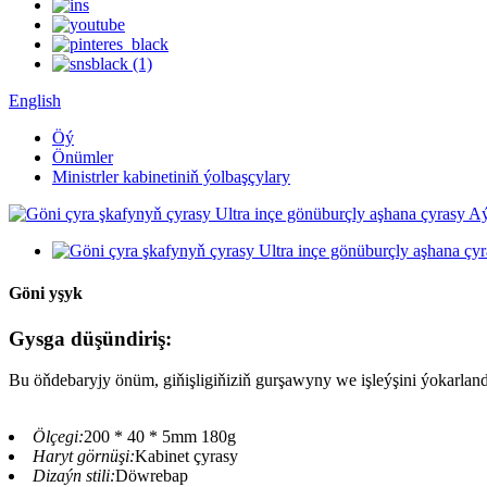
English
Öý
Önümler
Ministrler kabinetiniň ýolbaşçylary
Göni yşyk
Gysga düşündiriş:
Bu öňdebaryjy önüm, giňişligiňiziň gurşawyny we işleýşini ýokarlan
Ölçegi:
200 * 40 * 5mm 180g
Haryt görnüşi:
Kabinet çyrasy
Dizaýn stili:
Döwrebap